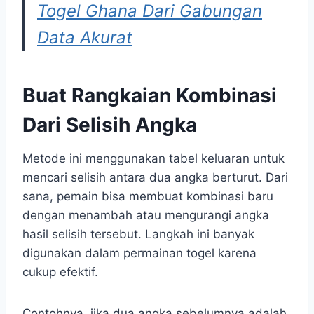
Togel Ghana Dari Gabungan
Data Akurat
Buat Rangkaian Kombinasi
Dari Selisih Angka
Metode ini menggunakan tabel keluaran untuk
mencari selisih antara dua angka berturut. Dari
sana, pemain bisa membuat kombinasi baru
dengan menambah atau mengurangi angka
hasil selisih tersebut. Langkah ini banyak
digunakan dalam permainan togel karena
cukup efektif.
Contohnya, jika dua angka sebelumnya adalah