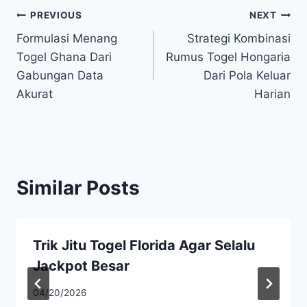
Post
PREVIOUS
NEXT
Formulasi Menang
Strategi Kombinasi
navigation
Togel Ghana Dari
Rumus Togel Hongaria
Gabungan Data
Dari Pola Keluar
Akurat
Harian
Similar Posts
Trik Jitu Togel Florida Agar Selalu
Jackpot Besar
04/20/2026