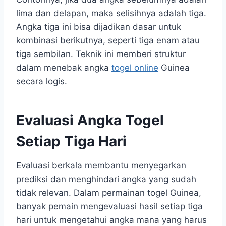
lima dan delapan, maka selisihnya adalah tiga.
Angka tiga ini bisa dijadikan dasar untuk
kombinasi berikutnya, seperti tiga enam atau
tiga sembilan. Teknik ini memberi struktur
dalam menebak angka
togel online
Guinea
secara logis.
Evaluasi Angka Togel
Setiap Tiga Hari
Evaluasi berkala membantu menyegarkan
prediksi dan menghindari angka yang sudah
tidak relevan. Dalam permainan togel Guinea,
banyak pemain mengevaluasi hasil setiap tiga
hari untuk mengetahui angka mana yang harus