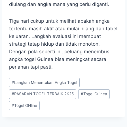
diulang dan angka mana yang perlu diganti.
Tiga hari cukup untuk melihat apakah angka
tertentu masih aktif atau mulai hilang dari tabel
keluaran. Langkah evaluasi ini membuat
strategi tetap hidup dan tidak monoton.
Dengan pola seperti ini, peluang menembus
angka togel Guinea bisa meningkat secara
perlahan tapi pasti.
Post
#
Langkah Menentukan Angka Togel
Tags:
#
PASARAN TOGEL TERBAIK 2K25
#
Togel Guinea
#
Togel ONline