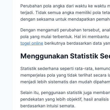
Perubahan pola angka dari waktu ke waktu 
terjadi. Tidak semua angka memiliki pola tet
dengan seksama untuk mendapatkan pemah
Dengan mengamati perubahan tersebut, anali
pola yang mulai terbentuk. Hal ini memban
togel online
berikutnya berdasarkan data ya
Menggunakan Statistik Se
Statistik sederhana seperti rata-rata, kemu
memperjelas pola yang tidak terlihat secara 
menjadi lebih sistematis dan mudah dipaham
Selain itu, penggunaan statistik juga mem
pendekatan yang lebih objektif, hasil analisi
berdasarkan intuisi semata.