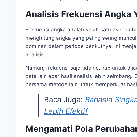
Analisis Frekuensi Angka 
Frekuensi angka adalah salah satu aspek u
menghitung angka yang paling sering muncul
dominan dalam periode berikutnya. Ini menj
analisis.
Namun, frekuensi saja tidak cukup untuk dij
data lain agar hasil analisis lebih seimbang.
bersama metode lain untuk memperkuat hasil 
Baca Juga:
Rahasia Singk
Lebih Efektif
Mengamati Pola Perubaha