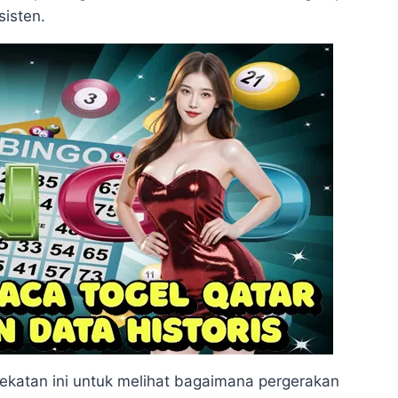
sisten.
atan ini untuk melihat bagaimana pergerakan