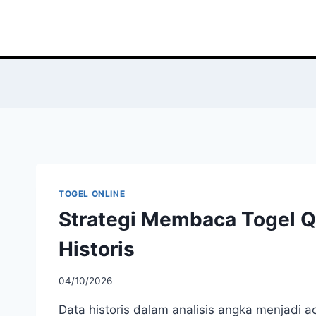
Skip
to
content
TOGEL ONLINE
Strategi Membaca Togel Q
Historis
04/10/2026
Data historis dalam analisis angka menjadi