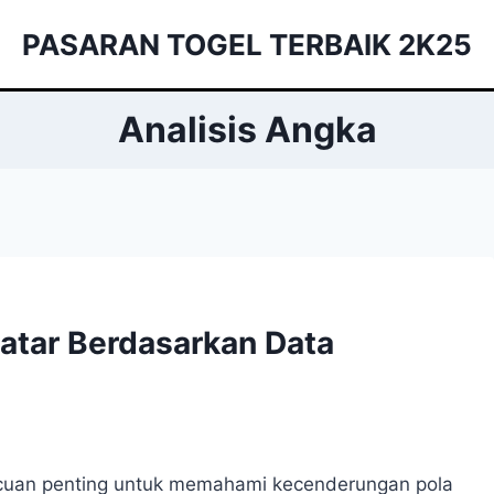
PASARAN TOGEL TERBAIK 2K25
Analisis Angka
atar Berdasarkan Data
 acuan penting untuk memahami kecenderungan pola