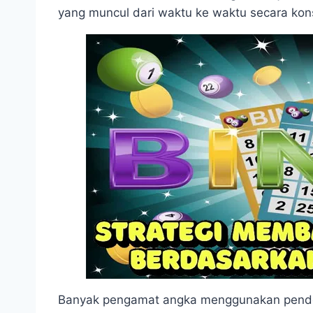
yang muncul dari waktu ke waktu secara kon
Banyak pengamat angka menggunakan pendek