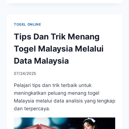
TOGEL
MALAYSIA
DENGAN
DATA
TOGEL ONLINE
MALAYSIA
YANG
Tips Dan Trik Menang
TEPAT
Togel Malaysia Melalui
Data Malaysia
07/24/2025
Pelajari tips dan trik terbaik untuk
meningkatkan peluang menang togel
Malaysia melalui data analisis yang lengkap
dan terpercaya.