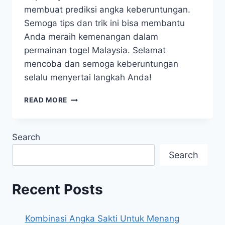
membuat prediksi angka keberuntungan.
Semoga tips dan trik ini bisa membantu
Anda meraih kemenangan dalam
permainan togel Malaysia. Selamat
mencoba dan semoga keberuntungan
selalu menyertai langkah Anda!
TIPS
READ MORE
DAN
TRIK
MENANG
Search
TOGEL
MALAYSIA
Search
MELALUI
DATA
MALAYSIA
Recent Posts
Kombinasi Angka Sakti Untuk Menang