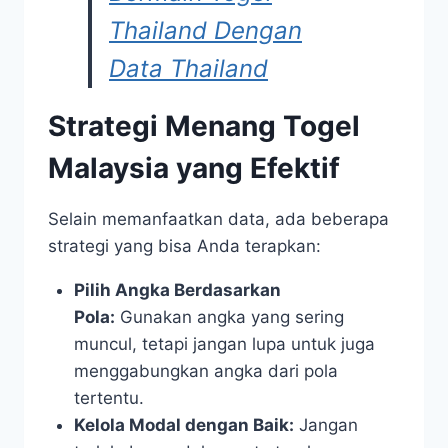
Thailand Dengan
Data Thailand
Strategi Menang Togel
Malaysia yang Efektif
Selain memanfaatkan data, ada beberapa
strategi yang bisa Anda terapkan:
Pilih Angka Berdasarkan
Pola:
Gunakan angka yang sering
muncul, tetapi jangan lupa untuk juga
menggabungkan angka dari pola
tertentu.
Kelola Modal dengan Baik:
Jangan