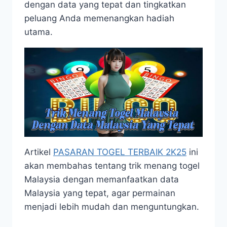
dengan data yang tepat dan tingkatkan
peluang Anda memenangkan hadiah
utama.
Artikel
PASARAN TOGEL TERBAIK 2K25
ini
akan membahas tentang trik menang togel
Malaysia dengan memanfaatkan data
Malaysia yang tepat, agar permainan
menjadi lebih mudah dan menguntungkan.