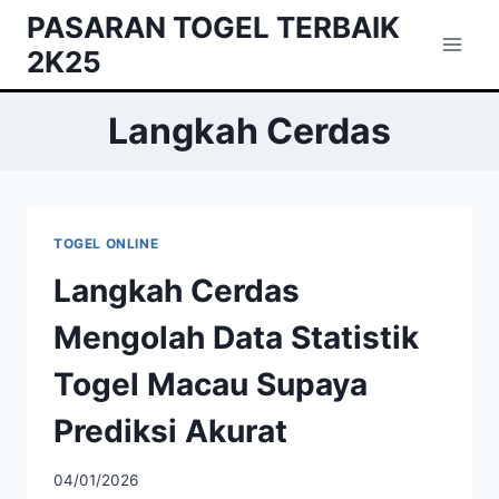
Skip
PASARAN TOGEL TERBAIK
to
2K25
content
Langkah Cerdas
TOGEL ONLINE
Langkah Cerdas
Mengolah Data Statistik
Togel Macau Supaya
Prediksi Akurat
04/01/2026