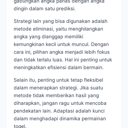
gabungkan angka panas dengan angka
dingin dalam satu prediksi.
Strategi lain yang bisa digunakan adalah
metode eliminasi, yaitu menghilangkan
angka yang dianggap memiliki
kemungkinan kecil untuk muncul. Dengan
cara ini, pilihan angka menjadi lebih fokus
dan tidak terlalu luas. Hal ini penting untuk
meningkatkan efisiensi dalam bermain.
Selain itu, penting untuk tetap fleksibel
dalam menerapkan strategi. Jika suatu
metode tidak memberikan hasil yang
diharapkan, jangan ragu untuk mencoba
pendekatan lain. Adaptasi adalah kunci
dalam menghadapi dinamika permainan
togel.