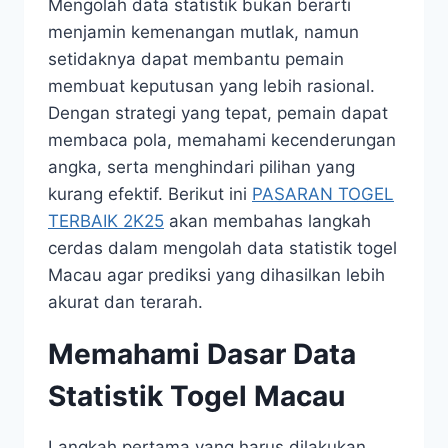
Mengolah data statistik bukan berarti
menjamin kemenangan mutlak, namun
setidaknya dapat membantu pemain
membuat keputusan yang lebih rasional.
Dengan strategi yang tepat, pemain dapat
membaca pola, memahami kecenderungan
angka, serta menghindari pilihan yang
kurang efektif. Berikut ini
PASARAN TOGEL
TERBAIK 2K25
akan membahas langkah
cerdas dalam mengolah data statistik togel
Macau agar prediksi yang dihasilkan lebih
akurat dan terarah.
Memahami Dasar Data
Statistik Togel Macau
Langkah pertama yang harus dilakukan