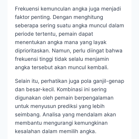
Frekuensi kemunculan angka juga menjadi
faktor penting. Dengan menghitung
seberapa sering suatu angka muncul dalam
periode tertentu, pemain dapat
menentukan angka mana yang layak
diprioritaskan. Namun, perlu diingat bahwa
frekuensi tinggi tidak selalu menjamin
angka tersebut akan muncul kembali.
Selain itu, perhatikan juga pola ganjil-genap
dan besar-kecil. Kombinasi ini sering
digunakan oleh pemain berpengalaman
untuk menyusun prediksi yang lebih
seimbang. Analisa yang mendalam akan
membantu mengurangi kemungkinan
kesalahan dalam memilih angka.