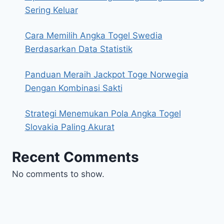
Sering Keluar
Cara Memilih Angka Togel Swedia
Berdasarkan Data Statistik
Panduan Meraih Jackpot Toge Norwegia
Dengan Kombinasi Sakti
Strategi Menemukan Pola Angka Togel
Slovakia Paling Akurat
Recent Comments
No comments to show.