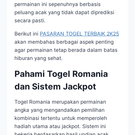
permainan ini sepenuhnya berbasis
peluang acak yang tidak dapat diprediksi
secara pasti.
Berikut ini
PASARAN TOGEL TERBAIK 2K25
akan membahas berbagai aspek penting
agar permainan tetap berada dalam batas
hiburan yang sehat.
Pahami Togel Romania
dan Sistem Jackpot
Togel Romania merupakan permainan
angka yang mengandalkan pemilihan
kombinasi tertentu untuk memperoleh
hadiah utama atau jackpot. Sistem ini
bekerja berdasarkan hasil undian acak