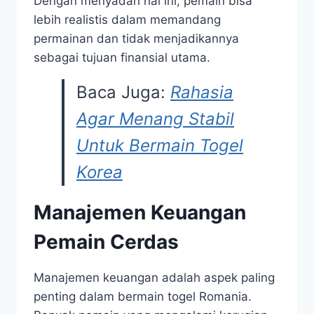
Dengan menyadari hal ini, pemain bisa
lebih realistis dalam memandang
permainan dan tidak menjadikannya
sebagai tujuan finansial utama.
Baca Juga:
Rahasia
Agar Menang Stabil
Untuk Bermain Togel
Korea
Manajemen Keuangan
Pemain Cerdas
Manajemen keuangan adalah aspek paling
penting dalam bermain togel Romania.