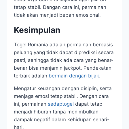
tetap stabil. Dengan cara ini, permainan
tidak akan menjadi beban emosional.
Kesimpulan
Togel Romania adalah permainan berbasis
peluang yang tidak dapat diprediksi secara
pasti, sehingga tidak ada cara yang benar-
benar bisa menjamin jackpot. Pendekatan
terbaik adalah
bermain dengan bijak
.
Mengatur keuangan dengan disiplin, serta
menjaga emosi tetap stabil. Dengan cara
ini, permainan
sedaptogel
dapat tetap
menjadi hiburan tanpa menimbulkan
dampak negatif dalam kehidupan sehari-
hari.