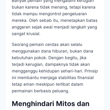
Banyak pemain yang mengalami kerugian
bukan karena tidak menang, tetapi karena
tidak mampu mengontrol pengeluaran
mereka. Oleh sebab itu, menetapkan batas
anggaran sejak awal menjadi langkah yang
sangat krusial.
Seorang pemain cerdas akan selalu
menggunakan dana hiburan, bukan dana
kebutuhan pokok. Dengan begitu, jika
terjadi kerugian, dampaknya tidak akan
mengganggu kehidupan sehari-hari. Prinsip
ini membantu menjaga stabilitas finansial
tetap aman meskipun terlibat dalam
permainan berbasis peluang.
Menghindari Mitos dan