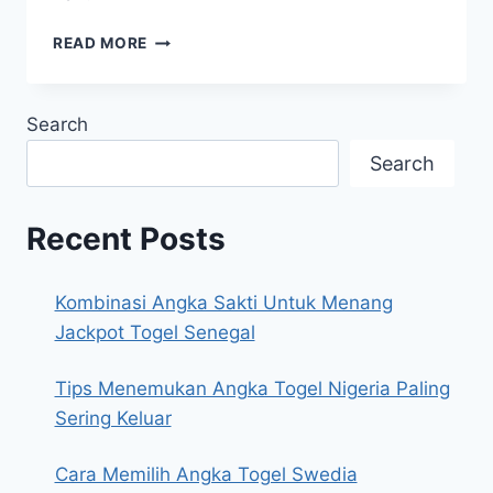
CARA
READ MORE
CERDAS
MENAKLUKKAN
JACKPOT
Search
BERMAIN
TOGEL
Search
ROMANIA
Recent Posts
Kombinasi Angka Sakti Untuk Menang
Jackpot Togel Senegal
Tips Menemukan Angka Togel Nigeria Paling
Sering Keluar
Cara Memilih Angka Togel Swedia