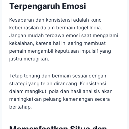
Terpengaruh Emosi
Kesabaran dan konsistensi adalah kunci
keberhasilan dalam bermain togel India.
Jangan mudah terbawa emosi saat mengalami
kekalahan, karena hal ini sering membuat
pemain mengambil keputusan impulsif yang
justru merugikan.
Tetap tenang dan bermain sesuai dengan
strategi yang telah dirancang. Konsistensi
dalam mengikuti pola dan hasil analisis akan
meningkatkan peluang kemenangan secara
bertahap.