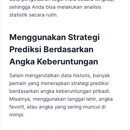
sehingga Anda bisa melakukan analisis
statistik secara rutin.
Menggunakan Strategi
Prediksi Berdasarkan
Angka Keberuntungan
Selain mengandalkan data historis, banyak
pemain yang menerapkan strategi prediksi
berdasarkan angka keberuntungan pribadi.
Misalnya, menggunakan tanggal lahir, angka
favorit, atau angka yang sering muncul di
mimpi.