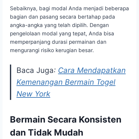
Sebaiknya, bagi modal Anda menjadi beberapa
bagian dan pasang secara bertahap pada
angka-angka yang telah dipilih. Dengan
pengelolaan modal yang tepat, Anda bisa
memperpanjang durasi permainan dan
mengurangi risiko kerugian besar.
Baca Juga
:
Cara Mendapatkan
Kemenangan Bermain Togel
New York
Bermain Secara Konsisten
dan Tidak Mudah