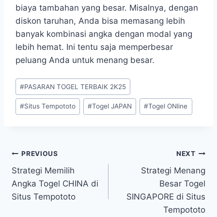
biaya tambahan yang besar. Misalnya, dengan
diskon taruhan, Anda bisa memasang lebih
banyak kombinasi angka dengan modal yang
lebih hemat. Ini tentu saja memperbesar
peluang Anda untuk menang besar.
Post
#
PASARAN TOGEL TERBAIK 2K25
Tags:
#
Situs Tempototo
#
Togel JAPAN
#
Togel ONline
Post
PREVIOUS
NEXT
Strategi Memilih
Strategi Menang
navigation
Angka Togel CHINA di
Besar Togel
Situs Tempototo
SINGAPORE di Situs
Tempototo