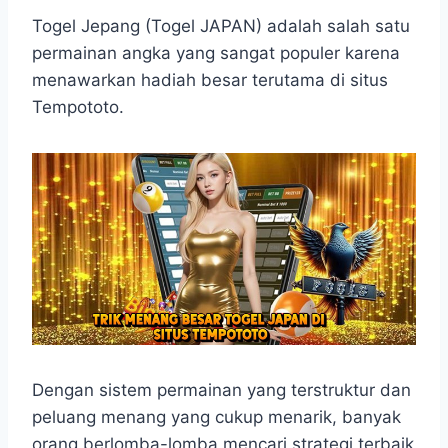
h
a
e
e
k
i
h
a
c
s
l
y
n
a
Togel Jepang (Togel JAPAN) adalah salah satu
t
e
s
e
p
e
r
permainan angka yang sangat populer karena
s
b
e
g
e
e
menawarkan hadiah besar terutama di situs
A
o
n
r
Tempototo.
p
o
g
a
p
k
e
m
r
Dengan sistem permainan yang terstruktur dan
peluang menang yang cukup menarik, banyak
orang berlomba-lomba mencari strategi terbaik