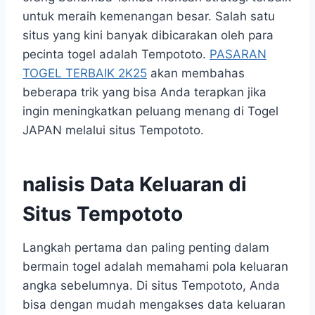
untuk meraih kemenangan besar. Salah satu
situs yang kini banyak dibicarakan oleh para
pecinta togel adalah Tempototo.
PASARAN
TOGEL TERBAIK 2K25
akan membahas
beberapa trik yang bisa Anda terapkan jika
ingin meningkatkan peluang menang di Togel
JAPAN melalui situs Tempototo.
nalisis Data Keluaran di
Situs Tempototo
Langkah pertama dan paling penting dalam
bermain togel adalah memahami pola keluaran
angka sebelumnya. Di situs Tempototo, Anda
bisa dengan mudah mengakses data keluaran