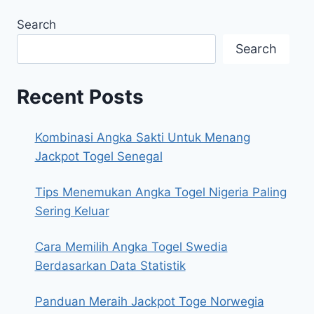
Search
Search
Recent Posts
Kombinasi Angka Sakti Untuk Menang
Jackpot Togel Senegal
Tips Menemukan Angka Togel Nigeria Paling
Sering Keluar
Cara Memilih Angka Togel Swedia
Berdasarkan Data Statistik
Panduan Meraih Jackpot Toge Norwegia