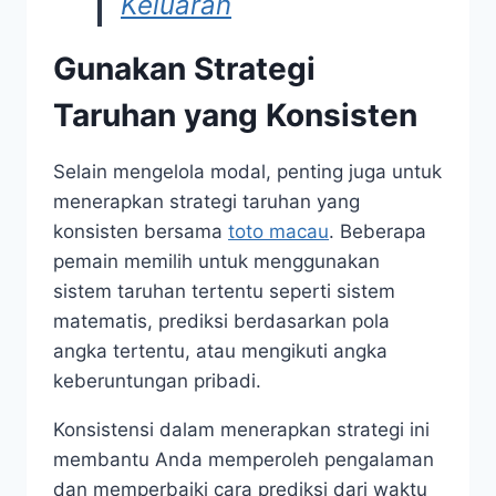
Keluaran
Gunakan Strategi
Taruhan yang Konsisten
Selain mengelola modal, penting juga untuk
menerapkan strategi taruhan yang
konsisten bersama
toto macau
. Beberapa
pemain memilih untuk menggunakan
sistem taruhan tertentu seperti sistem
matematis, prediksi berdasarkan pola
angka tertentu, atau mengikuti angka
keberuntungan pribadi.
Konsistensi dalam menerapkan strategi ini
membantu Anda memperoleh pengalaman
dan memperbaiki cara prediksi dari waktu