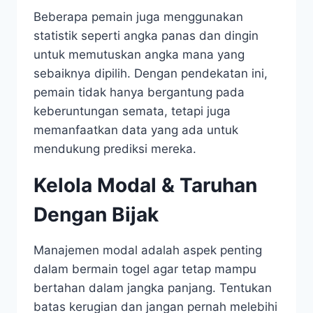
Beberapa pemain juga menggunakan
statistik seperti angka panas dan dingin
untuk memutuskan angka mana yang
sebaiknya dipilih. Dengan pendekatan ini,
pemain tidak hanya bergantung pada
keberuntungan semata, tetapi juga
memanfaatkan data yang ada untuk
mendukung prediksi mereka.
Kelola Modal & Taruhan
Dengan Bijak
Manajemen modal adalah aspek penting
dalam bermain togel agar tetap mampu
bertahan dalam jangka panjang. Tentukan
batas kerugian dan jangan pernah melebihi