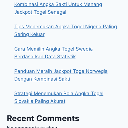
Kombinasi Angka Sakti Untuk Menang
Jackpot Togel Senegal
Tips Menemukan Angka Togel Nigeria Paling
Sering Keluar
Cara Memilih Angka Togel Swedia
Berdasarkan Data Statistik
Panduan Meraih Jackpot Toge Norwegia
Dengan Kombinasi Sakti
Strategi Menemukan Pola Angka Togel
Slovakia Paling Akurat
Recent Comments