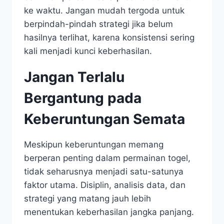
ke waktu. Jangan mudah tergoda untuk
berpindah-pindah strategi jika belum
hasilnya terlihat, karena konsistensi sering
kali menjadi kunci keberhasilan.
Jangan Terlalu
Bergantung pada
Keberuntungan Semata
Meskipun keberuntungan memang
berperan penting dalam permainan togel,
tidak seharusnya menjadi satu-satunya
faktor utama. Disiplin, analisis data, dan
strategi yang matang jauh lebih
menentukan keberhasilan jangka panjang.