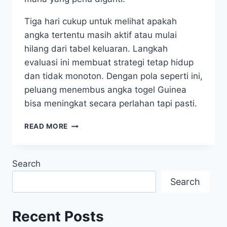
Tiga hari cukup untuk melihat apakah
angka tertentu masih aktif atau mulai
hilang dari tabel keluaran. Langkah
evaluasi ini membuat strategi tetap hidup
dan tidak monoton. Dengan pola seperti ini,
peluang menembus angka togel Guinea
bisa meningkat secara perlahan tapi pasti.
LANGKAH
READ MORE
MENENTUKAN
ANGKA
TOGEL
Search
GUINEA
BERDASARKAN
Search
TABEL
KELUARAN
Recent Posts