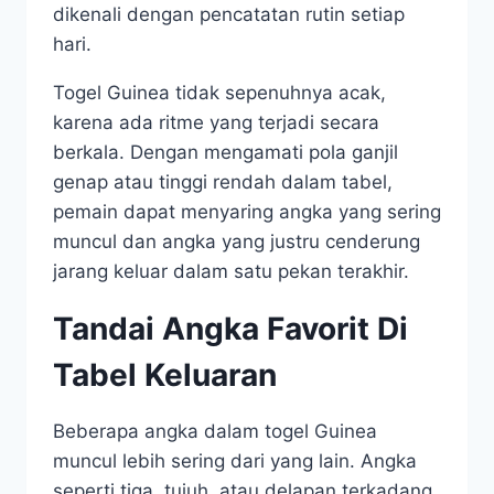
dikenali dengan pencatatan rutin setiap
hari.
Togel Guinea tidak sepenuhnya acak,
karena ada ritme yang terjadi secara
berkala. Dengan mengamati pola ganjil
genap atau tinggi rendah dalam tabel,
pemain dapat menyaring angka yang sering
muncul dan angka yang justru cenderung
jarang keluar dalam satu pekan terakhir.
Tandai Angka Favorit Di
Tabel Keluaran
Beberapa angka dalam togel Guinea
muncul lebih sering dari yang lain. Angka
seperti tiga, tujuh, atau delapan terkadang