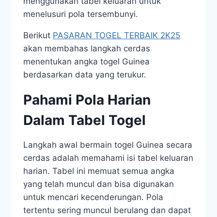
menggunakan tabel keluaran untuk
menelusuri pola tersembunyi.
Berikut
PASARAN TOGEL TERBAIK 2K25
akan membahas langkah cerdas
menentukan angka togel Guinea
berdasarkan data yang terukur.
Pahami Pola Harian
Dalam Tabel Togel
Langkah awal bermain togel Guinea secara
cerdas adalah memahami isi tabel keluaran
harian. Tabel ini memuat semua angka
yang telah muncul dan bisa digunakan
untuk mencari kecenderungan. Pola
tertentu sering muncul berulang dan dapat