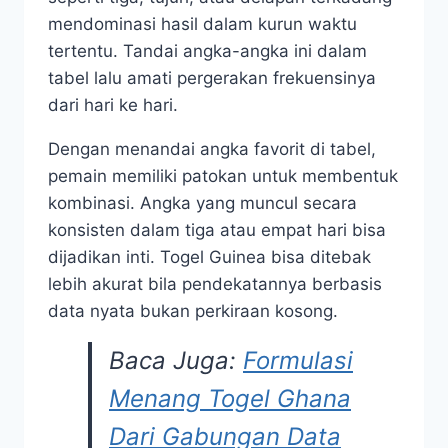
mendominasi hasil dalam kurun waktu
tertentu. Tandai angka-angka ini dalam
tabel lalu amati pergerakan frekuensinya
dari hari ke hari.
Dengan menandai angka favorit di tabel,
pemain memiliki patokan untuk membentuk
kombinasi. Angka yang muncul secara
konsisten dalam tiga atau empat hari bisa
dijadikan inti. Togel Guinea bisa ditebak
lebih akurat bila pendekatannya berbasis
data nyata bukan perkiraan kosong.
Baca Juga:
Formulasi
Menang Togel Ghana
Dari Gabungan Data