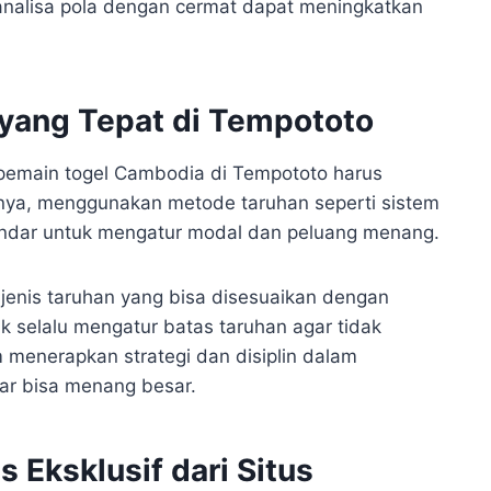
analisa pola dengan cermat dapat meningkatkan
 yang Tepat di Tempototo
pemain togel Cambodia di Tempototo harus
alnya, menggunakan metode taruhan seperti sistem
bandar untuk mengatur modal dan peluang menang.
jenis taruhan yang bisa disesuaikan dengan
k selalu mengatur batas taruhan agar tidak
 menerapkan strategi dan disiplin dalam
gar bisa menang besar.
 Eksklusif dari Situs