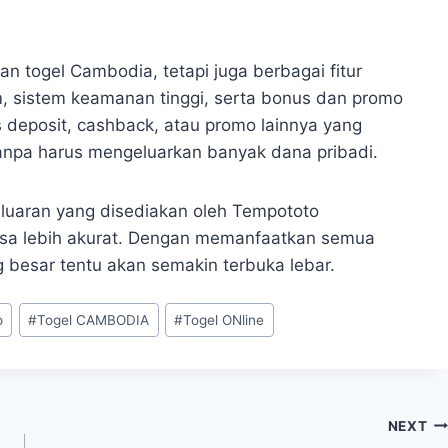
 togel Cambodia, tetapi juga berbagai fitur
, sistem keamanan tinggi, serta bonus dan promo
deposit, cashback, atau promo lainnya yang
npa harus mengeluarkan banyak dana pribadi.
a keluaran yang disediakan oleh Tempototo
sa lebih akurat. Dengan memanfaatkan semua
g besar tentu akan semakin terbuka lebar.
o
#
Togel CAMBODIA
#
Togel ONline
NEXT