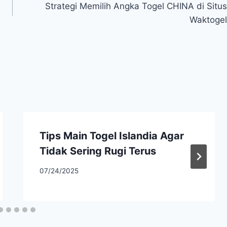
Strategi Memilih Angka Togel CHINA di Situs
Waktogel
Tips Main Togel Islandia Agar
Tidak Sering Rugi Terus
07/24/2025