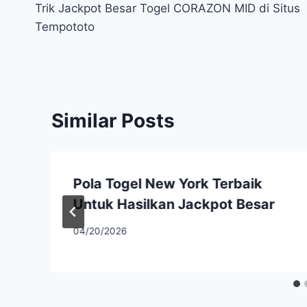
Trik Jackpot Besar Togel CORAZON MID di Situs
navigation
Tempototo
Similar Posts
Pola Togel New York Terbaik
Untuk Hasilkan Jackpot Besar
04/20/2026