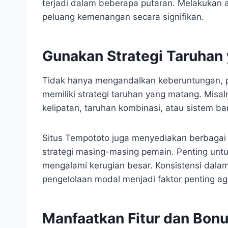
terjadi dalam beberapa putaran. Melakukan 
peluang kemenangan secara signifikan.
Gunakan Strategi Taruhan
Tidak hanya mengandalkan keberuntungan, 
memiliki strategi taruhan yang matang. Mis
kelipatan, taruhan kombinasi, atau sistem 
Situs Tempototo juga menyediakan berbagai 
strategi masing-masing pemain. Penting untu
mengalami kerugian besar. Konsistensi dalam
pengelolaan modal menjadi faktor penting a
Manfaatkan Fitur dan Bonus