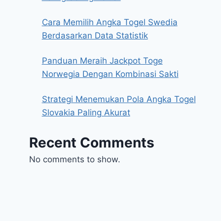
Cara Memilih Angka Togel Swedia
Berdasarkan Data Statistik
Panduan Meraih Jackpot Toge
Norwegia Dengan Kombinasi Sakti
Strategi Menemukan Pola Angka Togel
Slovakia Paling Akurat
Recent Comments
No comments to show.