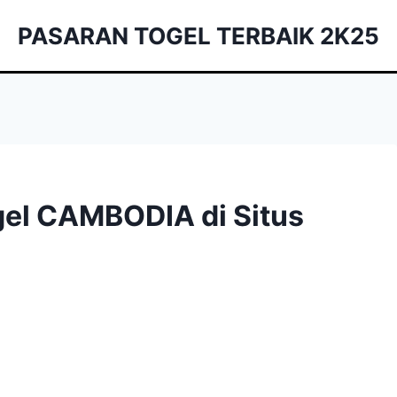
PASARAN TOGEL TERBAIK 2K25
el CAMBODIA di Situs