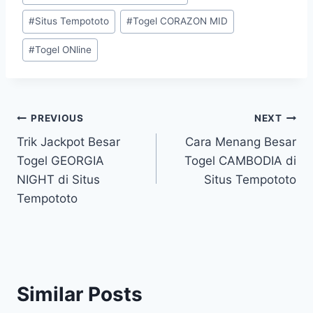
Tags:
#
Situs Tempototo
#
Togel CORAZON MID
#
Togel ONline
Post
PREVIOUS
NEXT
Trik Jackpot Besar
Cara Menang Besar
navigation
Togel GEORGIA
Togel CAMBODIA di
NIGHT di Situs
Situs Tempototo
Tempototo
Similar Posts