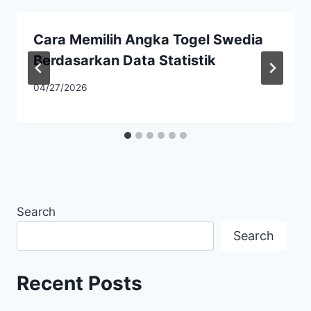
Cara Memilih Angka Togel Swedia
Berdasarkan Data Statistik
04/27/2026
Search
Search
Recent Posts