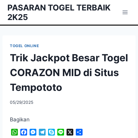
Skip
PASARAN TOGEL TERBAIK
to
2K25
content
TOGEL ONLINE
Trik Jackpot Besar Togel
CORAZON MID di Situs
Tempototo
05/29/2025
Bagikan
W
F
M
T
S
L
X
S