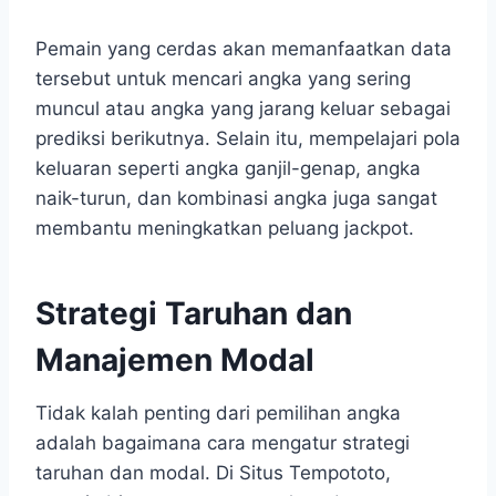
Pemain yang cerdas akan memanfaatkan data
tersebut untuk mencari angka yang sering
muncul atau angka yang jarang keluar sebagai
prediksi berikutnya. Selain itu, mempelajari pola
keluaran seperti angka ganjil-genap, angka
naik-turun, dan kombinasi angka juga sangat
membantu meningkatkan peluang jackpot.
Strategi Taruhan dan
Manajemen Modal
Tidak kalah penting dari pemilihan angka
adalah bagaimana cara mengatur strategi
taruhan dan modal. Di Situs Tempototo,